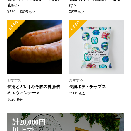
布味＞
け＞
価
¥
539
–
¥
825
¥
825
税込
税込
格
おすすめ
おすすめ
帯:
¥539
–
¥825
おすすめ
おすすめ
長瀞とガレ | みそ豚の香腸詰
長瀞ポテトチップス
め＜ウィンナー＞
¥
508
税込
¥
626
税込
計20,000円
以上で