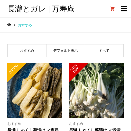
長瀞とガレ | 万寿庵

おすすめ
おすすめ
デフォルト表示
すべて
おすすめ
S
L
D
O
U
O
T
おすすめ
おすすめ
長瀞 しゃくし菜漬け ＜塩昆
長瀞 しゃくし菜漬け ＜浅漬